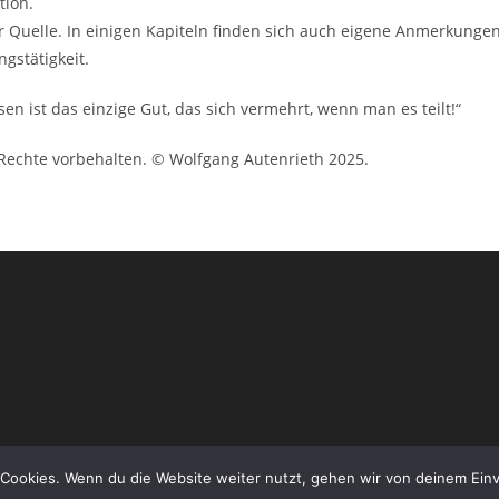
tion.
ur Quelle. In einigen Kapiteln finden sich auch eigene Anmerkunge
gstätigkeit.
en ist das einzige Gut, das sich vermehrt, wenn man es teilt!“
e Rechte vorbehalten. © Wolfgang Autenrieth 2025.
Cookies. Wenn du die Website weiter nutzt, gehen wir von deinem Einv
Copyright - WordPress Theme by OceanWP