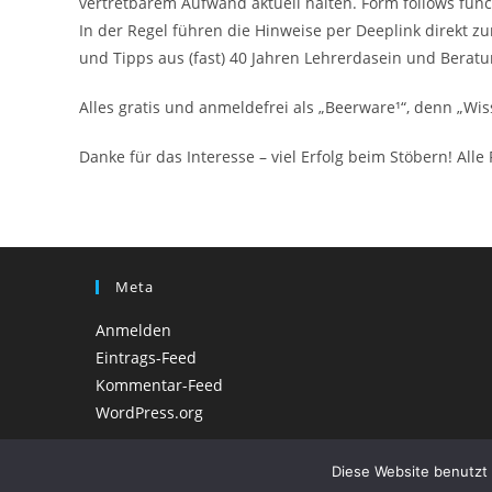
vertretbarem Aufwand aktuell halten. Form follows func
In der Regel führen die Hinweise per Deeplink direkt z
und Tipps aus (fast) 40 Jahren Lehrerdasein und Beratun
Alles gratis und anmeldefrei als „Beerware¹“, denn „Wiss
Danke für das Interesse – viel Erfolg beim Stöbern! All
Meta
Anmelden
Eintrags-Feed
Kommentar-Feed
WordPress.org
Diese Website benutzt 