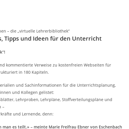
en – die „virtuelle Lehrerbibliothek“
, Tipps und Ideen für den Unterricht
k“!
 und kommentierte Verweise zu
kostenfreien Webseiten
für
kturiert in 180 Kapiteln.
erialien und Sachinformationen für die Unterrichtsplanung,
innen und Kollegen gelistet:
sblätter, Lehrproben, Lehrpläne, Stoffverteilungspläne und
n –
rkräfte und Lernende, denn:
nn man es teilt.» – meinte Marie Freifrau Ebner von Eschenbach